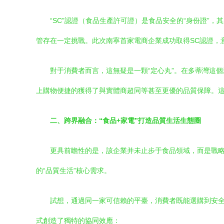
“SC”認證（食品生產許可證）是食品安全的“身份證”
管存在一定挑戰。此次南寧首家電商企業成功取得SC認證，
對于消費者而言，這無疑是一顆“定心丸”。在多蒂灣這
上購物便捷的獲得了與實體商超同等甚至更優的品質保障。
二、跨界融合：“食品+家電”打造品質生活生態圈
更具前瞻性的是，該企業并未止步于食品領域，而是戰略
的“品質生活”核心需求。
試想，通過同一家可信賴的平臺，消費者既能選購到安
式創造了獨特的協同效應：