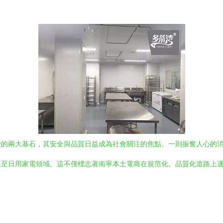
的兩大基石，其安全與品質日益成為社會關注的焦點。一則振奮人心的消
至日用家電領域。這不僅標志著南寧本土電商在規范化、品質化道路上邁