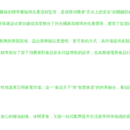
，其嚴格的標準審核與生產流程監管，是保障消費者“舌尖上的安全”的關
意味著該企業自建或深度整合了符合國家高標準的生產體系，實現了從源
個新興的商貿區域，該企業將能以更透明、更可靠的方式，為市場提供各
這精準契合了當下消費者對食品安全日益增長的訴求，也為整個電商食品
性地進軍日用家電市場。這一“食品天下”與“智慧家居”的跨界融合，看
全放心的糧油副食、休閑零食，又能一站式配齊提升生活效率與幸福感的