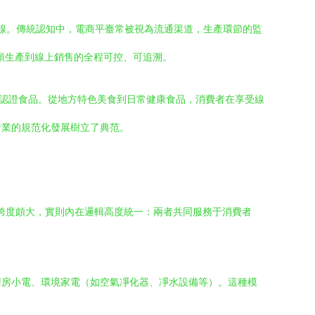
鍵防線。傳統認知中，電商平臺常被視為流通渠道，生產環節的監
頭生產到線上銷售的全程可控、可追溯。
類認證食品。從地方特色美食到日常健康食品，消費者在享受線
行業的規范化發展樹立了典范。
似跨度頗大，實則內在邏輯高度統一：兩者共同服務于消費者
廚房小電、環境家電（如空氣凈化器、凈水設備等）。這種模