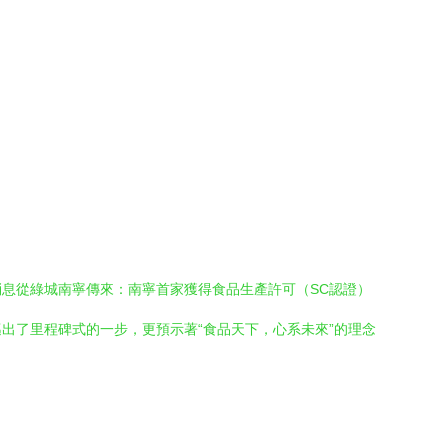
息從綠城南寧傳來：南寧首家獲得食品生產許可（SC認證）
出了里程碑式的一步，更預示著“食品天下，心系未來”的理念