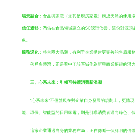
場景融合
：食品與家電（尤其是廚房家電）構成天然的使用
信任遷移
：憑借在食品領域建立的SC認證信譽，這份對源頭
象。
服務深化
：整合兩大品類，有利于企業構建更完善的售后服
落戶多蒂灣，正是看中了該區域作為新興商業樞紐的潛
三、心系未來：引領可持續消費新浪潮
“心系未來”不僅體現在對企業自身發展的規劃上，更體
能、環保、智能型的日用家電，則是引導消費者邁向綠色、
這家企業通過自身的業務布局，正在傳遞一個鮮明的信