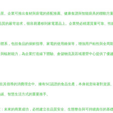
場景。企業可推出食材與廚電的搭配推薦、健康食譜與智能廚具的聯動方
品質的嚴苛追求，很容易遷移到家電選品上。企業勢必精選質量可靠、性能
務體系，包括食品的保鮮指導、家電的使用維保等，增強用戶粘性與全周
力與輻射能力，為企業打造線下體驗、倉儲物流及區域運營中心提供了優
現在其倡導的消費理念中。擁有SC認證的食品生產，本身就意味著對資源
低碳、智慧生活方式的重要推手。
號：未來的商業成功，必然建立在品質安全、生態整合與可持續責任的基