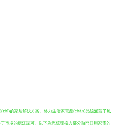
zhì)的家居解決方案。格力生活家電產(chǎn)品線涵蓋了風
贏得了市場的廣泛認可。以下為您梳理格力部分熱門日用家電的