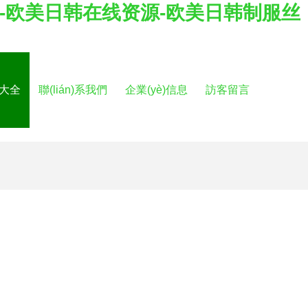
-欧美日韩在线资源-欧美日韩制服丝
品大全
聯(lián)系我們
企業(yè)信息
訪客留言