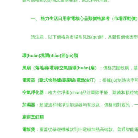
參考價格區(qū)間及選購要點，助您精明消費。
一、 格力生活日用家電核心品類價格參考（市場浮動價
請注意，以下價格為市場常見區(qū)間，具體售價會
環(huán)境調(diào)節(jié)類
風扇（落地扇/塔扇/空氣循環(huán)扇）
：價格范圍較廣，
電暖器（歐式快熱爐/踢腳線/電熱油汀）
：根據(jù)制熱功
空氣凈化器
：格力空凈產(chǎn)品注重除甲醛、除菌和顆
加濕器
：超聲波和純凈型加濕器均有涉及，價格相對親民，
廚房烹飪類
電飯煲
：覆蓋從基礎機械款到IH電磁加熱高端款。普通智能