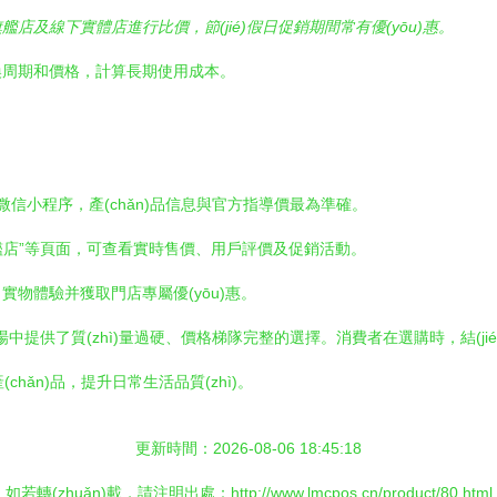
艦店及線下實體店進行比價，節(jié)假日促銷期間常有優(yōu)惠。
換周期和價格，計算長期使用成本。
店”微信小程序，產(chǎn)品信息與官方指導價最為準確。
艦店”等頁面，可查看實時售價、用戶評價及促銷活動。
物體驗并獲取門店專屬優(yōu)惠。
中提供了質(zhì)量過硬、價格梯隊完整的選擇。消費者在選購時，結(ji
hǎn)品，提升日常生活品質(zhì)。
更新時間：2026-08-06 18:45:18
如若轉(zhuǎn)載，請注明出處：http://www.lmcpos.cn/product/80.html