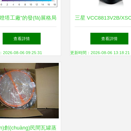
燈塔工廠”的發(fā)展格局
三星 VCC8813V2B/XS
球價值鏈塑造 以日用家
家電 深度解析 價格、
查看詳情
查看詳情
電為例
(shù)、用戶評價與購
26-08-06 09:25:31
更新時間：2026-08-06 13:18:21
ián)創(chuàng)民間瓦罐蒸