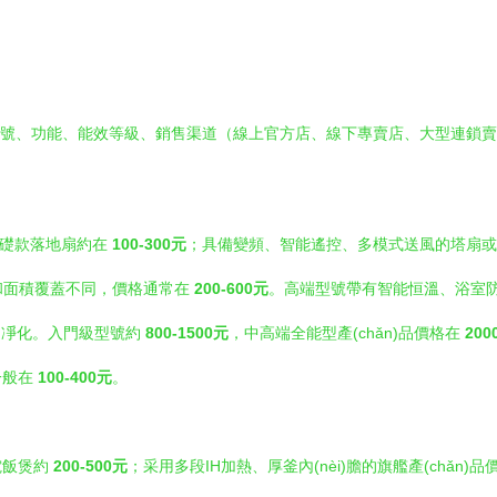
）
因型號、功能、能效等級、銷售渠道（線上官方店、線下專賣店、大型連鎖
基礎款落地扇約在
100-300元
；具備變頻、智能遙控、多模式送風的塔扇或高
率和面積覆蓋不同，價格通常在
200-600元
。高端型號帶有智能恒溫、浴室
粒物凈化。入門級型號約
800-1500元
，中高端全能型產(chǎn)品價格在
200
一般在
100-400元
。
電飯煲約
200-500元
；采用多段IH加熱、厚釜內(nèi)膽的旗艦產(chǎn)