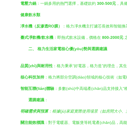
電壓力鍋
：一鍋多用的熱門選擇，基礎款約
300-500元
，具備
健康飲水類
凈水機（反滲透RO膜）
：格力凈水機主打濾芯長效和智能換芯提
臺式凈飲機/飲水機
：即熱式飲水設備，價格在
800-2000元
二、 格力生活家電核心優(yōu)勢與選購建議
品質(zhì)與耐用性
：格力秉承“好電器，格力造”的理念，其
核心科技加持
：格力將部分空調(diào)領域的核心技術（如電
智能互聯(lián)體驗
：多數(shù)中高端產(chǎn)品支持接入“
選購建議
：
明確需求與預算
：根據(jù)家庭實際使用場景（如房間大小
關注能效標識
：對于電暖器、電飯煲等耗電產(chǎn)品，