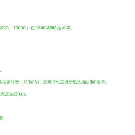
0G、1000G）在
1500-3500元
不等。
低。
更靜音、節(jié)能；空氣凈化器與新風技術結(jié)合等。
家居生態(tài)。
費。