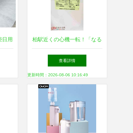
些日用
柏駅近くの心機一転！「なる
更舒心
べく新生活」に捧げる、引き
查看詳情
取り歓迎の住まい売卻
更新時間：2026-08-06 10:16:49