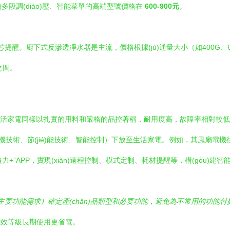
多段調(diào)壓、智能菜單的高端型號價格在
600-900元
。
醒。廚下式反滲透凈水器是主流，價格根據(jù)通量大小（如400G、60
之間。
生活家電同樣以扎實的用料和嚴格的品控著稱，耐用度高，故障率相對較
機技術、節(jié)能技術、智能控制）下放至生活家電。例如，其風扇電機往往
格力+”APP，實現(xiàn)遠程控制、模式定制、耗材提醒等，構(gòu)建智能
、主要功能需求）確定產(chǎn)品類型和必要功能，避免為不常用的功能付
高能效等級長期使用更省電。