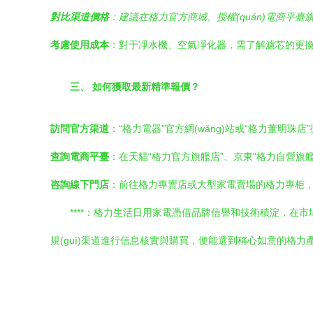
對比渠道價格
：建議在格力官方商城、授權(quán)電商平臺旗
考慮使用成本
：對于凈水機、空氣凈化器，需了解濾芯的更
三、 如何獲取最新精準報價？
訪問官方渠道
：“格力電器”官方網(wǎng)站或“格力董明珠
查詢電商平臺
：在天貓“格力官方旗艦店”、京東“格力自營旗
咨詢線下門店
：前往格力專賣店或大型家電賣場的格力專柜，實
****：格力生活日用家電憑借品牌信譽和技術積淀，在市場
規(guī)渠道進行信息核實與購買，便能選到稱心如意的格力產(c