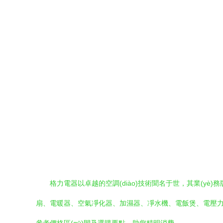
格力電器以卓越的空調(diào)技術聞名于世，其業(yè
扇、電暖器、空氣凈化器、加濕器、凈水機、電飯煲、電壓力