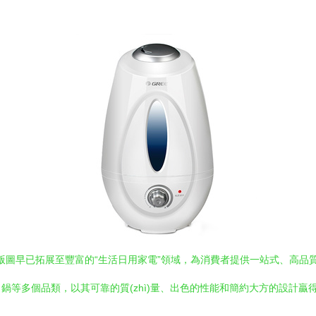
)務版圖早已拓展至豐富的“生活日用家電”領域，為消費者提供一站式、高品質(
鍋等多個品類，以其可靠的質(zhì)量、出色的性能和簡約大方的設計