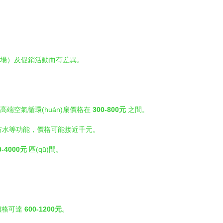
賣場）及促銷活動而有差異。
端空氣循環(huán)扇價格在
300-800元
之間。
防水等功能，價格可能接近千元。
0-4000元
區(qū)間。
品價格可達
600-1200元
。